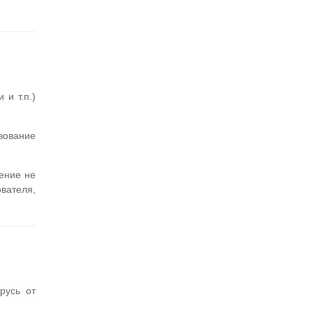
и т.п.)
ование
ение не
вателя,
русь от