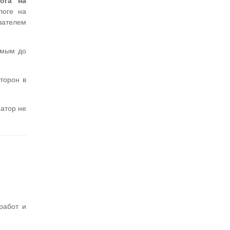
ога на
логе на
вателем
емым до
торон в
ратор не
работ и