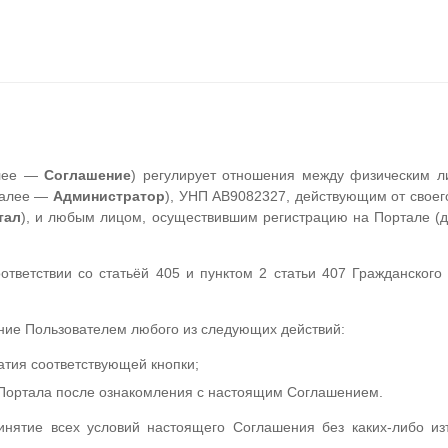
алее —
Соглашение
) регулирует отношения между физическим 
далее —
Администратор
), УНП АВ9082327, действующим от своег
тал
), и любым лицом, осуществившим регистрацию на Портале (
тветствии со статьёй 405 и пунктом 2 статьи 407 Гражданского 
ие Пользователем любого из следующих действий:
атия соответствующей кнопки;
Портала после ознакомления с настоящим Соглашением.
инятие всех условий настоящего Соглашения без каких-либо из