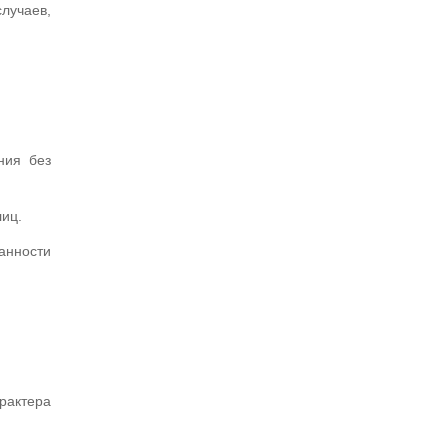
лучаев,
ния без
лиц.
анности
рактера