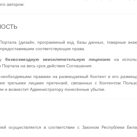
его автором.
НОСТЬ
ортала (дизайн, программный код, базы данных, товарные знаки 
 предоставившим соответствующие права.
ору
безвозмездную неисключительную лицензию
на использ
 Портала на весь срок действия Соглашения.
ми необходимыми правами на размещаемый Контент и его размещ
ия третьими лицами претензий, связанных с Контентом Пользо
ии и возместит Администратору понесённые убытки.
й осуществляется в соответствии с Законом Республики Бела