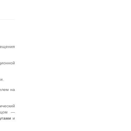
мещения
ционной
и.
елем на
ический
лицом —
угами
и