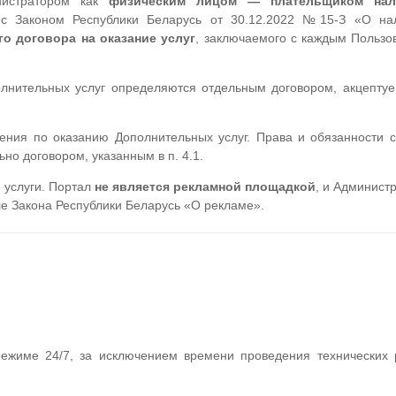
нистратором как
физическим лицом — плательщиком нал
 с Законом Республики Беларусь от 30.12.2022 №15-З «О на
го договора на оказание услуг
, заключаемого с каждым Пользо
олнительных услуг определяются отдельным договором, акцепту
ния по оказанию Дополнительных услуг. Права и обязанности с
но договором, указанным в п. 4.1.
 услуги. Портал
не является рекламной площадкой
, и Админист
е Закона Республики Беларусь «О рекламе».
ежиме 24/7, за исключением времени проведения технических 