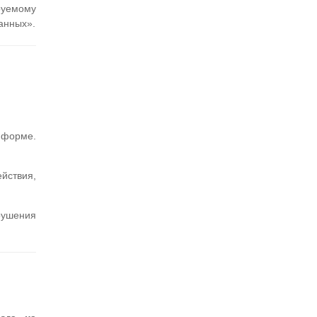
уемому
анных».
 форме.
йствия,
рушения