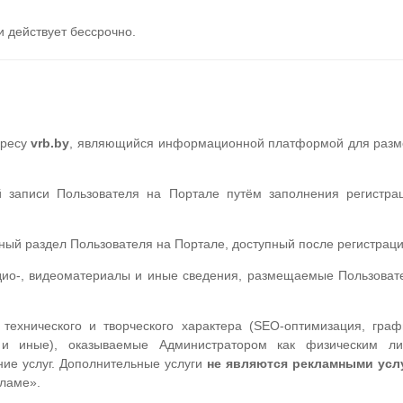
и действует бессрочно.
дресу
vrb.by
, являющийся информационной платформой для раз
 записи Пользователя на Портале путём заполнения регистра
ый раздел Пользователя на Портале, доступный после регистраци
дио-, видеоматериалы и иные сведения, размещаемые Пользоват
ехнического и творческого характера (SEO-оптимизация, граф
ие и иные), оказываемые Администратором как физическим 
ие услуг. Дополнительные услуги
не являются рекламными усл
кламе».