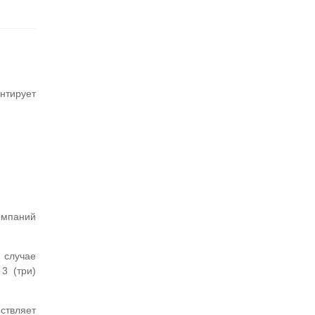
нтирует
омпаний
 случае
3 (три)
ствляет