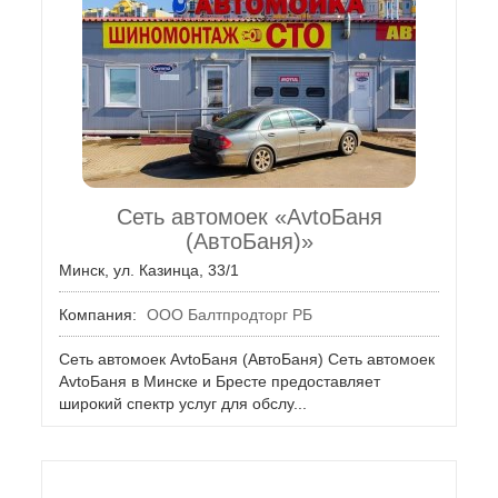
Сеть автомоек «AvtoБаня
(АвтоБаня)»
Минск, ул. Казинца, 33/1
Компания:
ООО Балтпродторг РБ
Сеть автомоек AvtoБаня (АвтоБаня) Сеть автомоек
АvtoБаня в Минске и Бресте предоставляет
широкий спектр услуг для обслу...