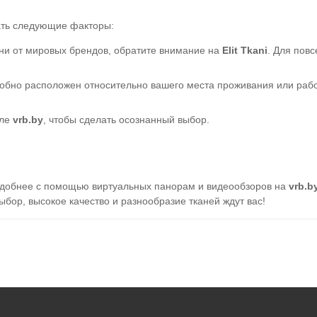
ать следующие факторы:
ани от мировых брендов, обратите внимание на
Elit Tkani
. Для пов
удобно расположен относительно вашего места проживания или ра
.
але
vrb.by
, чтобы сделать осознанный выбор.
удобнее с помощью виртуальных панорам и видеообзоров на
vrb.b
ыбор, высокое качество и разнообразие тканей ждут вас!