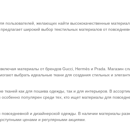
ля пользователей, желающих найти высококачественные материа
е предлагает широкий выбор текстильных материалов от повседневн
и, включая материалы от брендов Gucci, Hermès и Prada. Магазин 
могают выбрать идеальные ткани для создания стильных и элегант
е тканей как для пошива одежды, так и для интерьеров. В ассорт
н особенно популярен среди тех, кто ищет материалы для повседн
я повседневной и дизайнерской одежды. В наличии материалы разн
я доступными ценами и регулярными акциями.