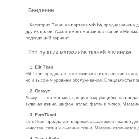
Введение
Категория Ткани на портале
vrb.by
предназначена д
других целей. Ассортимент магазинов тканей в Минск
подходящий вариант.
Топ лучших магазинов тканей в Минске
1. Elit Tkani
Elit Tkani предлагает эксклюзивные итальянские ткан
но и высоким уровнем обслуживания. Специалисты по
2. Лоскут
Лоскут — это магазин, специализирующийся на продаж
включая джинс, шифон, атлас, фатин и гипюр. Магази
3. EvroTkani
EvroTkani предлагает широкий ассортимент тканей дл
качества, сатин и льняные ткани. Магазин отличаетс
4. Ткани Бэйч