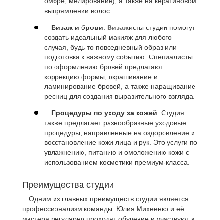
омбре, мелирование), а также на кератиновом
выпрямлении волос.
Визаж и брови
:
Визаж
исты студии помогут
создать идеальный макияж для любого
случая, будь то повседневный образ или
подготовка к важному событию. Специалисты
по оформлению бровей предлагают
коррекцию формы, окрашивание и
ламинирование бровей, а также наращивание
ресниц для создания выразительного взгляда.
Процедуры по уходу за кожей
: Студия
также предлагает разнообразные уходовые
процедуры, направленные на оздоровление и
восстановление кожи лица и рук. Это услуги по
увлажнению, питанию и омоложению кожи с
использованием косметики премиум-класса.
Преимущества студии
Одним из главных преимуществ студии является
профессионализм команды. Юлия Михеенко и её
мастера регулярно проходят обучение и участвуют в