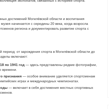
 коллекция экспонатов, связанных с историей спорта.
вных достижений Могилёвской области и воспитания
 музея начинается с середины 20 века, когда возросла
тсменов региона и документировать развитие спорта с
 период: от зарождения спорта в Могилёвской области до
азделы включают:
18 по 1941 год
— здесь представлены редкие фотографии,
о времени.
о признания
— особое внимание уделяется спортсменам
лимпийских играх и международных чемпионатах.
годы
— включает в себя достижения местных спортивных
тсменов.