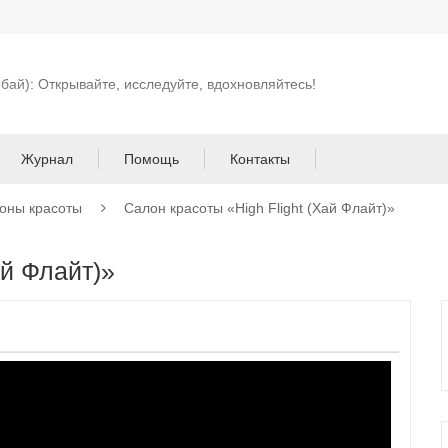
 бай): Открывайте, исследуйте, вдохновляйтесь!
Журнал
Помощь
Контакты
оны красоты
Салон красоты «High Flight (Хай Флайт)»
ай Флайт)»