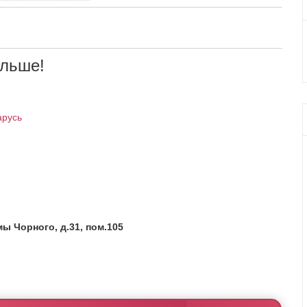
ольше!
арусь
мы Чорного, д.31, пом.105