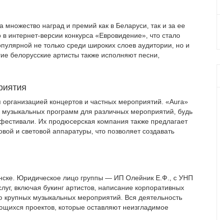
 множество наград и премий как в Беларуси, так и за ее
о в интернет-версии конкурса «Евровидение», что стало
пулярной не только среди широких слоев аудитории, но и
ие белорусские артисты также исполняют песни,
риятия
я организацией концертов и частных мероприятий. «Aura»
 музыкальных программ для различных мероприятий, будь
 фестивали. Их продюсерская компания также предлагает
овой и световой аппаратуры, что позволяет создавать
нске. Юридическое лицо группы — ИП Олейник Е.Ф., с УНП
луг, включая букинг артистов, написание корпоративных
ию крупных музыкальных мероприятий. Вся деятельность
ющихся проектов, которые оставляют неизгладимое