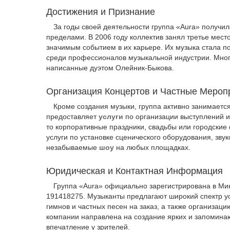
Достижения и Признание
За годы своей деятельности группа «Aura» получила
пределами. В 2006 году коллектив занял третье мест
значимым событием в их карьере. Их музыка стала по
среди профессионалов музыкальной индустрии. Мног
написанные дуэтом Олейник-Быкова.
Организация Концертов и Частные Мероп
Кроме создания музыки, группа активно занимаетс
предоставляет
услуги
по организации выступлений и
то корпоративные праздники, свадьбы или городские
услуги по установке сценического оборудования, звук
незабываемые
шоу
на любых площадках.
Юридическая и Контактная Информация
Группа «Aura» официально зарегистрирована в Ми
191418275. Музыканты предлагают широкий спектр ус
гимнов и частных песен на заказ, а также организац
компании направлена на создание ярких и запомина
впечатление у зрителей.