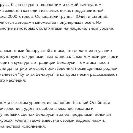
арусь, была создана творческим и семейным дуэтом —
в известен как один из самых ярких представителей
ала 2000-х годов. Основатели группы, Юлия и Евгений,
вляются авторами множества популярных песен. Их
многие из которых стали хитами на национальном уровне.
 элементами белорусской этники, что делает их звучание
исутствуют как динамичные танцевальные композиции, так и
рит и культурные традиции Беларуси. Тематика песен
орий до патриотических произведений, посвященных родной
вляется "Куточак Беларусі", в котором песни рассказывают
ого наследия.
ом и высоким уровнем исполнения. Евгений Олейник и
оизведения, уделяя особое внимание текстам и
рупнейших сценах Беларуси и за ее пределами, включая
курсах. «Aura» также известна своими видеоклипами,
 качеством исполнения.