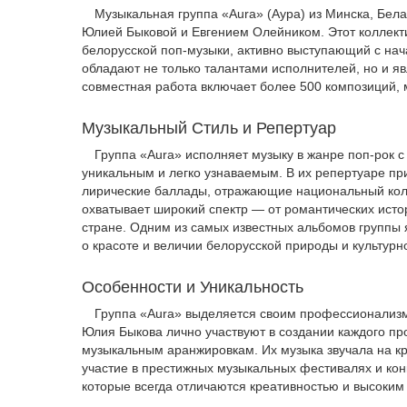
Музыкальная группа «Aura» (Аура) из Минска, Бел
Юлией Быковой и Евгением Олейником. Этот коллекти
белорусской поп-музыки, активно выступающий с нач
обладают не только талантами исполнителей, но и я
совместная работа включает более 500 композиций, 
Музыкальный Стиль и Репертуар
Группа «Aura» исполняет музыку в жанре поп-рок с
уникальным и легко узнаваемым. В их репертуаре пр
лирические баллады, отражающие национальный коло
охватывает широкий спектр — от романтических ист
стране. Одним из самых известных альбомов группы я
о красоте и величии белорусской природы и культурн
Особенности и Уникальность
Группа «Aura» выделяется своим профессионализм
Юлия Быкова лично участвуют в создании каждого пр
музыкальным аранжировкам. Их музыка звучала на к
участие в престижных музыкальных фестивалях и кон
которые всегда отличаются креативностью и высоким