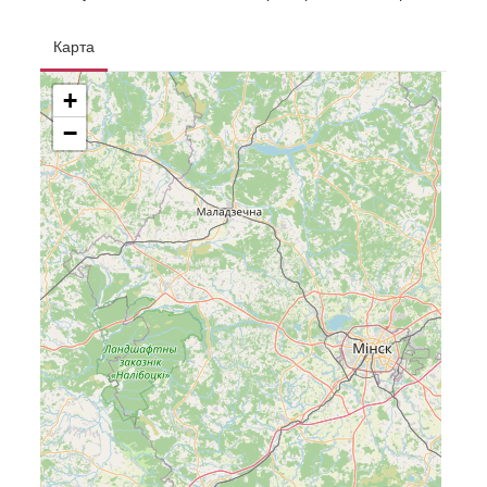
Карта
+
−