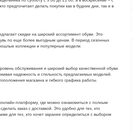
ельника по субботу с 9:00 до 21:00, а в воскресенье – с
кто предпочитает делать покупки как в будние дни, так и в
едлагает скидки на широкий ассортимент обуви. Это
бувь по еще более выгодным ценам. В период сезонных
рошлые коллекции и популярные модели.
овень обслуживания и широкий выбор качественной обуви.
ркивая надежность и стильность предлагаемых моделей.
оположения магазина и гибкого графика работы.
онлайн-платформу, где можно ознакомиться с полным
сделать заказ с доставкой. Это удобно для тех, кто
акже для тех, кто хочет заранее определиться с выбором