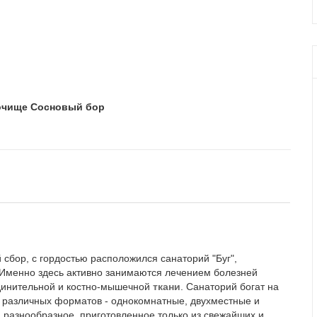
рочище Сосновый бор
 сбор, с гордостью расположился санаторий "Буг",
Именно здесь активно занимаются лечением болезней
единительной и костно-мышечной
ткани
. Санаторий богат на
 различных форматов - однокомнатные, двухместные и
разнообразное, приготовленное только из свежайших и