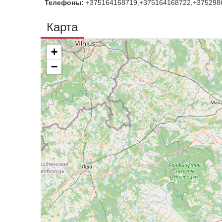
Телефоны:
+375164168719,+375164168722,+375298
Карта
+
−