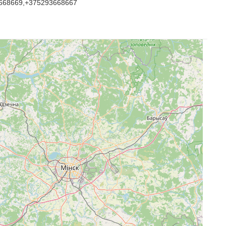
668669,+375293668667