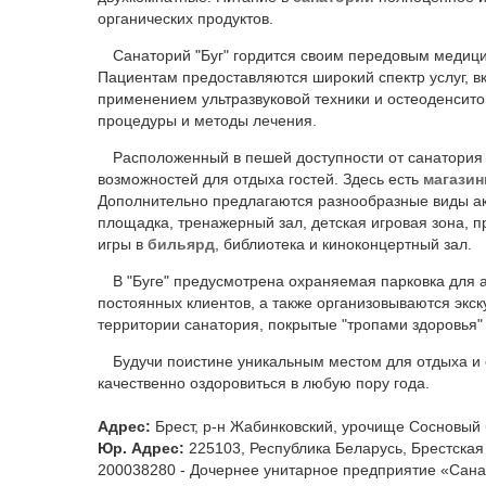
органических продуктов.
Санаторий "Буг" гордится своим передовым медиц
Пациентам предоставляются широкий спектр услуг, в
применением ультразвуковой техники и остеоденсит
процедуры и методы лечения.
Расположенный в пешей доступности от санатория
возможностей для отдыха гостей. Здесь есть
магази
Дополнительно предлагаются разнообразные виды акт
площадка, тренажерный зал, детская игровая зона, п
игры в
бильярд
, библиотека и киноконцертный зал.
В "Буге" предусмотрена охраняемая парковка для 
постоянных клиентов, а также организовываются экс
территории санатория, покрытые "тропами здоровья"
Будучи поистине уникальным местом для отдыха и 
качественно оздоровиться в любую пору года.
Адрес:
Брест, р-н Жабинковский, урочище Сосновый 
Юр. Адрес:
225103, Республика Беларусь, Брестская
200038280 - Дочернее унитарное предприятие «Сана