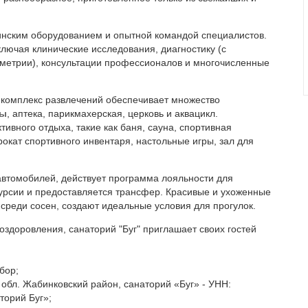
инским оборудованием и опытной командой специалистов.
ключая клинические исследования, диагностику (с
ометрии), консультации профессионалов и многочисленные
 комплекс развлечений обеспечивает множество
ны
, аптека, парикмахерская, церковь и аквацикл.
ивного отдыха, такие как баня, сауна, спортивная
рокат спортивного инвентаря, настольные игры, зал для
автомобилей, действует программа лояльности для
курсии и предоставляется трансфер. Красивые и ухоженные
 среди сосен, создают идеальные условия для прогулок.
оздоровления, санаторий "Буг" приглашает своих гостей
бор;
 обл. Жабинковский район, санаторий «Буг» - УНН:
торий Буг»;